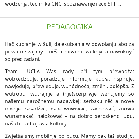
wodźenja, technika CNC, spóznawanje rěče STT ...
PEDAGOGIKA
Hač kubłanje w šuli, dalekubłanja w powołanju abo za
priwatne zajimy – něšto noweho wuknyć a nawuknyć
so přec zadani.
Team LUCIJA Was rady při tym přewodźa:
wobkedźbuje, poradźuje, informuje, kubła, inspiruje,
nawjeduje, přewjeduje, wuhódnoća, změni, polěpša. Z
wutrobu, wutrajnje a (nje)sćerpliwje wěnujemy so
našemu naročnemu nadawkej: serbsku rěč a nowe
medije zasadźeć, dale wuwiwać, zachować, znowa
wunamakać, nałožować – na dobro serbskeho ludu,
našich tradicijow a kultury.
Zwjetša smy mobilnje po puću. Mamy pak tež studijo,