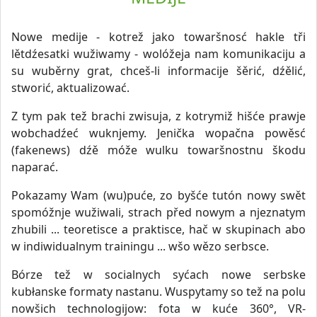
Nowe medije - kotrež jako towaršnosć hakle tři
lětdźesatki wužiwamy - wolóžeja nam komunikaciju a
su wuběrny grat, chceš-li informacije šěrić, dźělić,
stworić, aktualizować.
Z tym pak tež brachi zwisuja, z kotrymiž hišće prawje
wobchadźeć wuknjemy. Jenička wopačna powěsć
(fakenews) dźě móže wulku towaršnostnu škodu
naparać.
Pokazamy Wam (wu)puće, zo byšće tutón nowy swět
spomóžnje wužiwali, strach před nowym a njeznatym
zhubili ... teoretisce a praktisce, hač w skupinach abo
w indiwidualnym trainingu ... wšo wězo serbsce.
Bórze tež w socialnych syćach nowe serbske
kubłanske formaty nastanu. Wuspytamy so tež na polu
nowšich technologijow: fota w kuće 360°, VR-