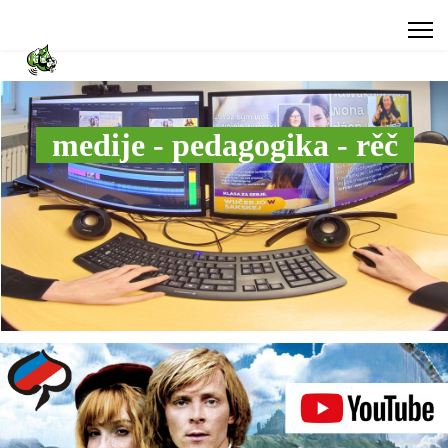
medije - pedagogika - rěč