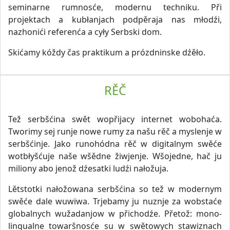
seminarne rumnosće, modernu techniku. Při
projektach a kubłanjach podpěraja nas młodźi,
nazhonići referenća a cyły Serbski dom.
Skićamy kóždy čas praktikum a prózdninske dźěło.
RĚČ
Tež serbšćina swět wopřijacy internet wobohaća.
Tworimy sej runje nowe rumy za našu rěč a myslenje w
serbšćinje. Jako runohódna rěč w digitalnym swěće
wotbłyšćuje naše wšědne žiwjenje. Wšojedne, hač ju
miliony abo jenož dźesatki ludźi nałožuja.
Lětstotki nałožowana serbšćina so tež w modernym
swěće dale wuwiwa. Trjebamy ju nuznje za wobstaće
globalnych wužadanjow w přichodźe. Přetož: mono-
lingualne towaršnosće su w swětowych stawiznach