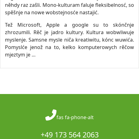
něhdy raz zašli. Mono-kulturam faluje fleksibelnosć, so
spěšnje na nowe wobstejnosće nastajić.
Tež Microsoft, Apple a google su to skónčnje
zhrozumili. Rěč je jadro kultury. Kultura wobwliwuje
myslenje. Samsne mysle niča kreatiwitu, kónc wuwića.
Pomyslće jenož na to, kelko komputerowych rěčow
mjeztym je …
fas fa-phone-alt
+49 173 564 2063