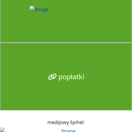
popłatki
medijowy špihel: