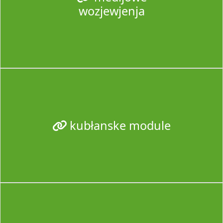
wozjewjenja
kubłanske module