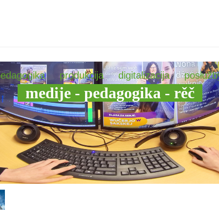
pedagogika
produkcija
digitalizacija
posłužb
medije - pedagogika - rěč