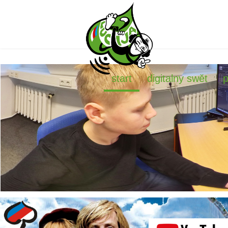
start
digitalny swět