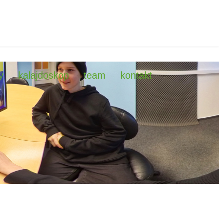
y
kalajdoskop
team
kontakt