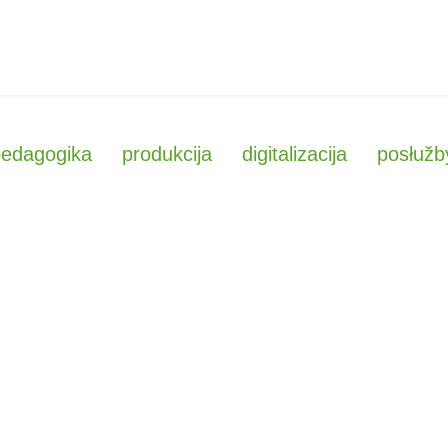
pedagogika
produkcija
digitalizacija
posłužb