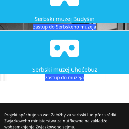
Serbski muzej Budyšin
zastup do Serbskeho muzeja
Serbski muzej Choćebuz
zastup do muzeja
Projekt spěchuje so wot Załožby za serbski lud přez srědki
Zwjazkoweho ministerstwa za nutřkowne na zakładźe
wobzamknjenja Zwjazkoweho sejma.