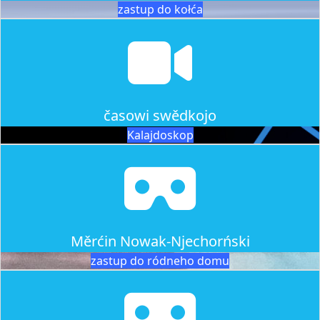
zastup do kołća
časowi swědkojo
Kalajdoskop
Měrćin Nowak-Njechorński
zastup do ródneho domu