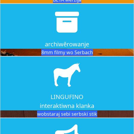
archiwěrowanje
8mm filmy wo Serbach
LINGUFINO
interaktiwna klanka
wobstaraj sebi serbski stik