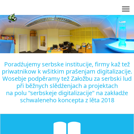
Poradźujemy serbske institucije, firmy kaž tež
priwatnikow k wšitkim prašenjam digitalizacije.
Wosebje podpěramy tež Załožbu za serbski lud
při běžnych slědźenjach a projektach
na polu "serbskeje digitalizacije" na zakładźe
schwaleneho koncepta z lěta 2018