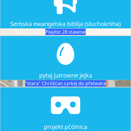
Serbska ewangelska biblija (słuchokniha)
Playlist 28 stawow
pytaj jutrowne jejka
"stara" Chróšćan cyrkej do přetwara
projekt pčólnica