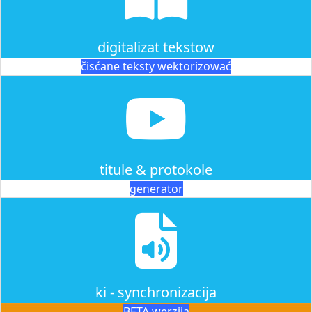
digitalizat tekstow
čisćane teksty wektorizować
titule & protokole
generator
ki - synchronizacija
BETA werzija