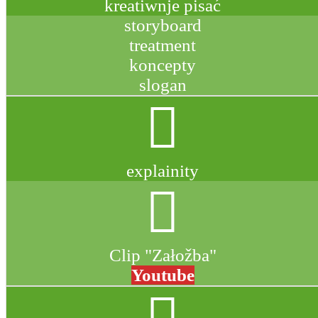
kreatiwnje pisać
storyboard
treatment
koncepty
slogan
explainity
Clip "Załožba"
Youtube