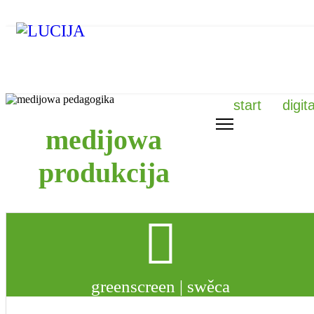
start
digit
medijowa
produkcija
greenscreen | swěca
.