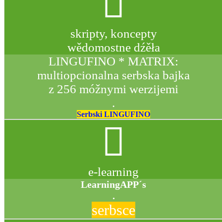
skripty, koncepty
wědomostne dźěła
LINGUFINO * MATRIX:
multiopcionalna serbska bajka
z 256 móžnymi werzijemi
.
Serbski LINGUFINO
e-learning
LearningAPP´s
.
serbsce