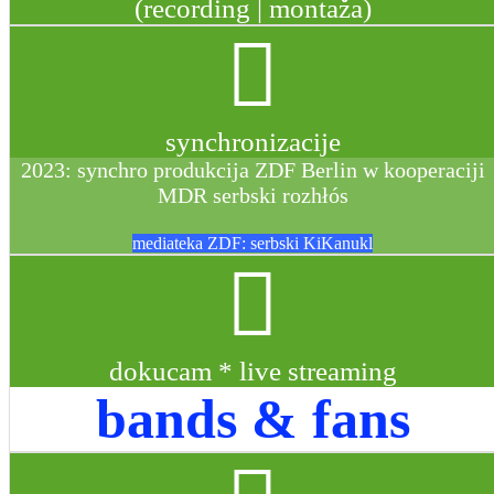
(recording | montaža)
synchronizacije
2023: synchro produkcija ZDF Berlin w kooperaciji
MDR serbski rozhłós
mediateka ZDF: serbski KiKanukl
dokucam * live streaming
bands & fans