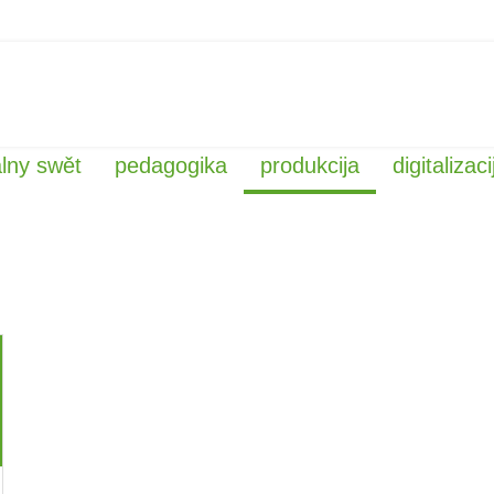
alny swět
pedagogika
produkcija
digitalizaci