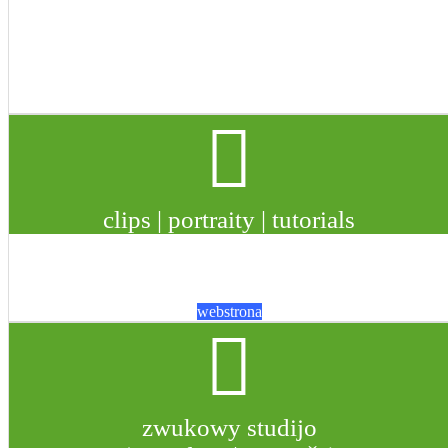
.
.
.
team: "Serbska murja"
clips | portraity | tutorials
kalajdoskop
časowych
swědkow
webstrona
zwukowy studijo