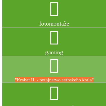
fotomontaže
gaming
"Krabat II. - potajnstwo serbskeho krala"