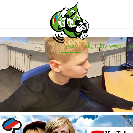
start
digitalny swět