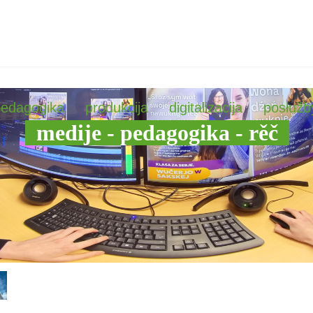
pedagogika
produkcija
digitalizacija
posłužb
medije - pedagogika - rěč