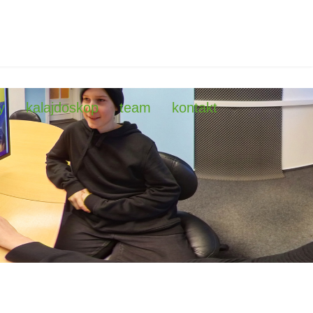
y
kalajdoskop
team
kontakt