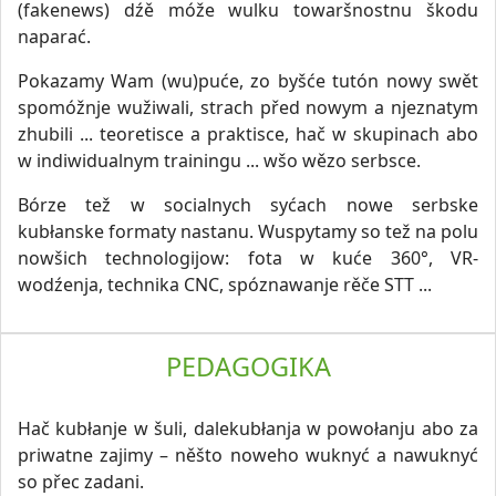
(fakenews) dźě móže wulku towaršnostnu škodu
naparać.
Pokazamy Wam (wu)puće, zo byšće tutón nowy swět
spomóžnje wužiwali, strach před nowym a njeznatym
zhubili ... teoretisce a praktisce, hač w skupinach abo
w indiwidualnym trainingu ... wšo wězo serbsce.
Bórze tež w socialnych syćach nowe serbske
kubłanske formaty nastanu. Wuspytamy so tež na polu
nowšich technologijow: fota w kuće 360°, VR-
wodźenja, technika CNC, spóznawanje rěče STT ...
PEDAGOGIKA
Hač kubłanje w šuli, dalekubłanja w powołanju abo za
priwatne zajimy – něšto noweho wuknyć a nawuknyć
so přec zadani.