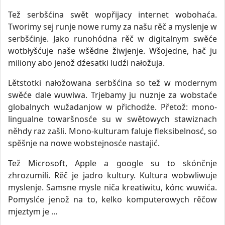
Tež serbšćina swět wopřijacy internet wobohaća.
Tworimy sej runje nowe rumy za našu rěč a myslenje w
serbšćinje. Jako runohódna rěč w digitalnym swěće
wotbłyšćuje naše wšědne žiwjenje. Wšojedne, hač ju
miliony abo jenož dźesatki ludźi nałožuja.
Lětstotki nałožowana serbšćina so tež w modernym
swěće dale wuwiwa. Trjebamy ju nuznje za wobstaće
globalnych wužadanjow w přichodźe. Přetož: mono-
lingualne towaršnosće su w swětowych stawiznach
něhdy raz zašli. Mono-kulturam faluje fleksibelnosć, so
spěšnje na nowe wobstejnosće nastajić.
Tež Microsoft, Apple a google su to skónčnje
zhrozumili. Rěč je jadro kultury. Kultura wobwliwuje
myslenje. Samsne mysle niča kreatiwitu, kónc wuwića.
Pomyslće jenož na to, kelko komputerowych rěčow
mjeztym je …