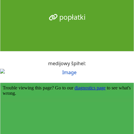
popłatki
medijowy špihel: