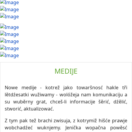
MEDIJE
Nowe medije - kotrež jako towaršnosć hakle tři
lětdźesatki wužiwamy - wolóžeja nam komunikaciju a
su wuběrny grat, chceš-li informacije šěrić, dźělić,
stworić, aktualizować.
Z tym pak tež brachi zwisuja, z kotrymiž hišće prawje
wobchadźeć wuknjemy. Jenička wopačna powěsć