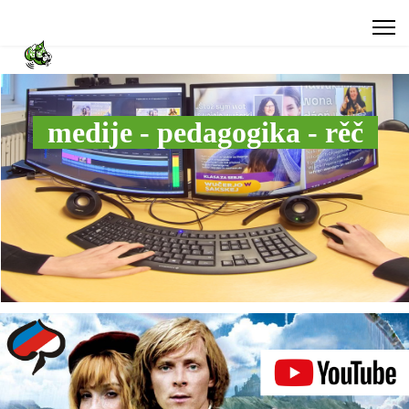
medije - pedagogika - rěč