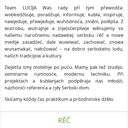
Team LUCIJA Was rady při tym přewodźa:
wobkedźbuje, poradźuje, informuje, kubła, inspiruje,
nawjeduje, přewjeduje, wuhódnoća, změni, polěpša. Z
wutrobu, wutrajnje a (nje)sćerpliwje wěnujemy so
našemu naročnemu nadawkej: serbsku rěč a nowe
medije zasadźeć, dale wuwiwać, zachować, znowa
wunamakać, nałožować – na dobro serbskeho ludu,
našich tradicijow a kultury.
Zwjetša smy mobilnje po puću. Mamy pak tež studijo,
seminarne rumnosće, modernu techniku. Při
projektach a kubłanjach podpěraja nas młodźi,
nazhonići referenća a cyły Serbski dom.
Skićamy kóždy čas praktikum a prózdninske dźěło.
RĚČ