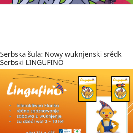
Serbska šula: Nowy wuknjenski srědk
Serbski LINGUFINO