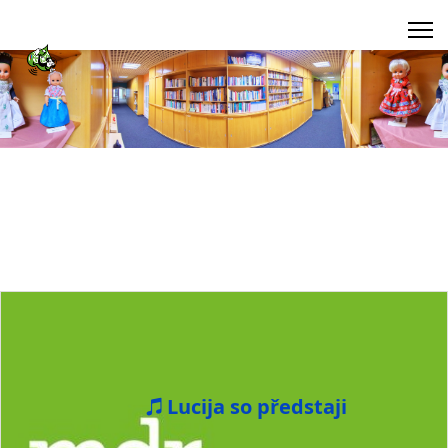
Lucija so předstaji