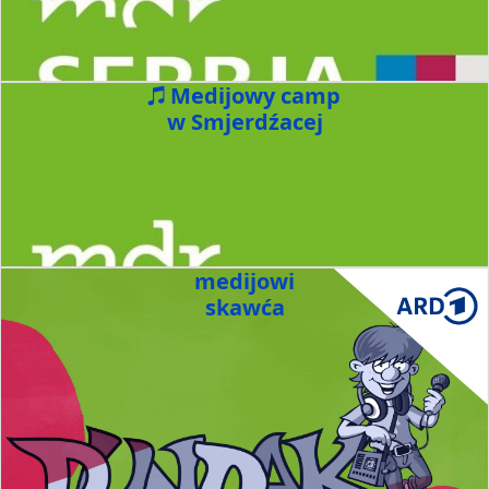
Medijowy camp
w Smjerdźacej
medijowi
skawća