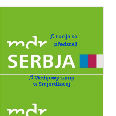
Lucija so
předstaji
Medijowy camp
w Smjerdźacej