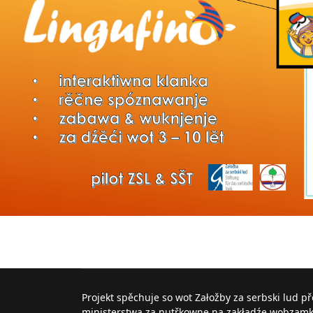
Projekt spěchuje so wot Załožby za serbski lud p
ministerstwa za nutřkowne na zakładźe wobzam