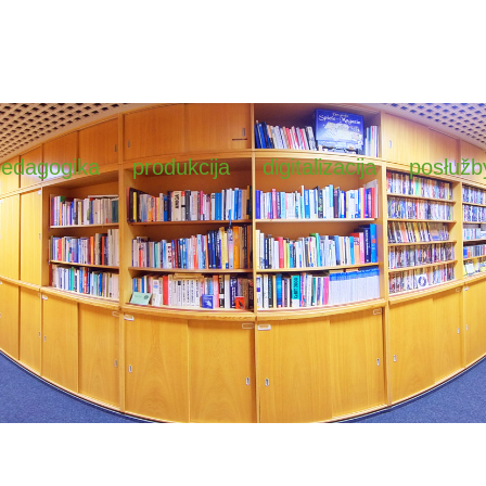
pedagogika
produkcija
digitalizacija
posłužb