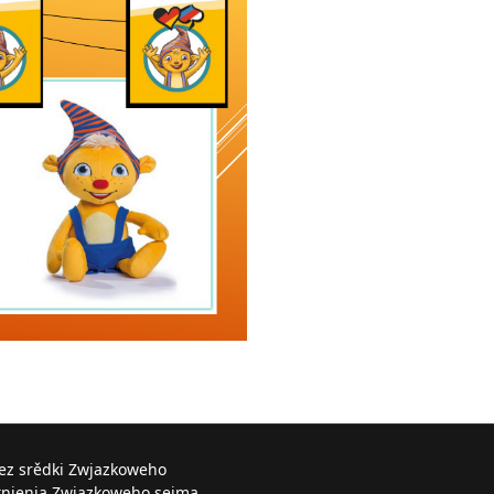
řez srědki Zwjazkoweho
knjenja Zwjazkoweho sejma.