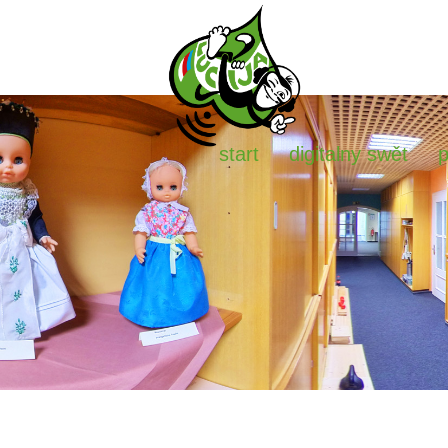
start
digitalny swět