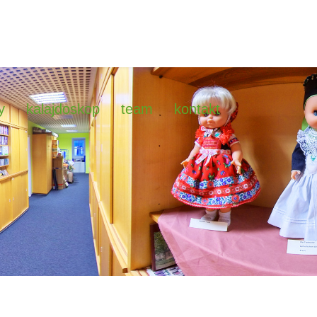
y
kalajdoskop
team
kontakt