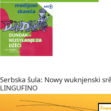
medijowi
skawća
Serbska šula: Nowy wuknjenski sr
LINGUFINO