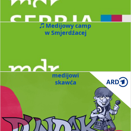
Medijowy camp
w Smjerdźacej
medijowi
skawća