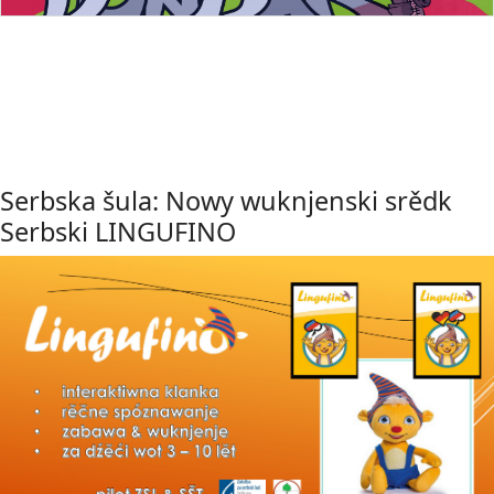
Serbska šula: Nowy wuknjenski srědk
Serbski LINGUFINO