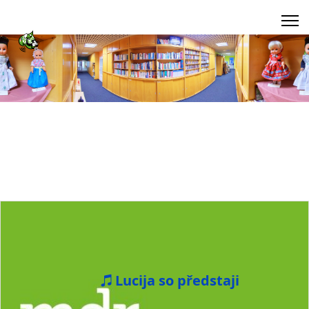
Lucija so předstaji