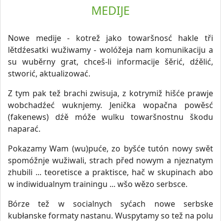
MEDIJE
Nowe medije - kotrež jako towaršnosć hakle tři
lětdźesatki wužiwamy - wolóžeja nam komunikaciju a
su wuběrny grat, chceš-li informacije šěrić, dźělić,
stworić, aktualizować.
Z tym pak tež brachi zwisuja, z kotrymiž hišće prawje
wobchadźeć wuknjemy. Jenička wopačna powěsć
(fakenews) dźě móže wulku towaršnostnu škodu
naparać.
Pokazamy Wam (wu)puće, zo byšće tutón nowy swět
spomóžnje wužiwali, strach před nowym a njeznatym
zhubili ... teoretisce a praktisce, hač w skupinach abo
w indiwidualnym trainingu ... wšo wězo serbsce.
Bórze tež w socialnych syćach nowe serbske
kubłanske formaty nastanu. Wuspytamy so tež na polu