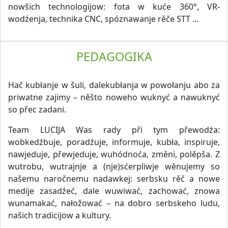
nowšich technologijow: fota w kuće 360°, VR-
wodźenja, technika CNC, spóznawanje rěče STT ...
PEDAGOGIKA
Hač kubłanje w šuli, dalekubłanja w powołanju abo za
priwatne zajimy – něšto noweho wuknyć a nawuknyć
so přec zadani.
Team LUCIJA Was rady při tym přewodźa:
wobkedźbuje, poradźuje, informuje, kubła, inspiruje,
nawjeduje, přewjeduje, wuhódnoća, změni, polěpša. Z
wutrobu, wutrajnje a (nje)sćerpliwje wěnujemy so
našemu naročnemu nadawkej: serbsku rěč a nowe
medije zasadźeć, dale wuwiwać, zachować, znowa
wunamakać, nałožować – na dobro serbskeho ludu,
našich tradicijow a kultury.