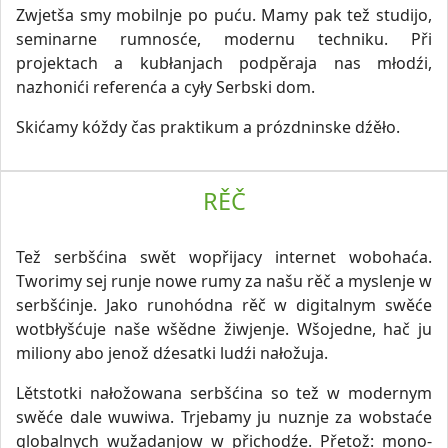
Zwjetša smy mobilnje po puću. Mamy pak tež studijo,
seminarne rumnosće, modernu techniku. Při
projektach a kubłanjach podpěraja nas młodźi,
nazhonići referenća a cyły Serbski dom.
Skićamy kóždy čas praktikum a prózdninske dźěło.
RĚČ
Tež serbšćina swět wopřijacy internet wobohaća.
Tworimy sej runje nowe rumy za našu rěč a myslenje w
serbšćinje. Jako runohódna rěč w digitalnym swěće
wotbłyšćuje naše wšědne žiwjenje. Wšojedne, hač ju
miliony abo jenož dźesatki ludźi nałožuja.
Lětstotki nałožowana serbšćina so tež w modernym
swěće dale wuwiwa. Trjebamy ju nuznje za wobstaće
globalnych wužadanjow w přichodźe. Přetož: mono-