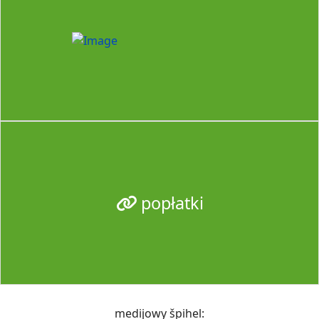
popłatki
medijowy špihel: