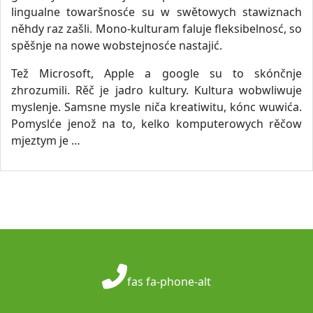
lingualne towaršnosće su w swětowych stawiznach
něhdy raz zašli. Mono-kulturam faluje fleksibelnosć, so
spěšnje na nowe wobstejnosće nastajić.
Tež Microsoft, Apple a google su to skónčnje
zhrozumili. Rěč je jadro kultury. Kultura wobwliwuje
myslenje. Samsne mysle niča kreatiwitu, kónc wuwića.
Pomyslće jenož na to, kelko komputerowych rěčow
mjeztym je …
fas fa-phone-alt