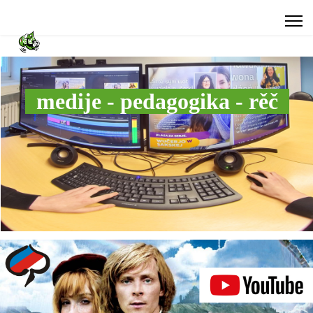
medije - pedagogika - rěč