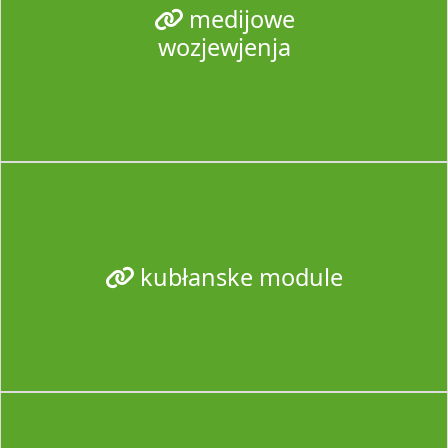
medijowe
wozjewjenja
kubłanske module