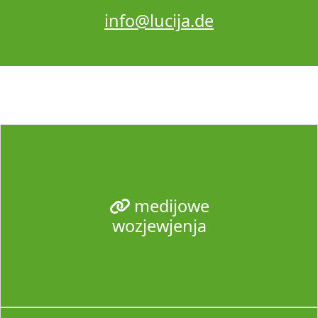
info@lucija.de
medijowe
wozjewjenja