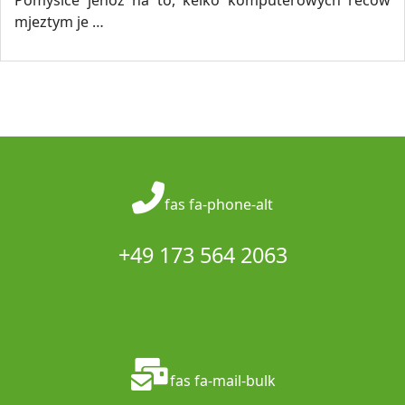
Pomyslće jenož na to, kelko komputerowych rěčow
mjeztym je …
fas fa-phone-alt
+49 173 564 2063
fas fa-mail-bulk