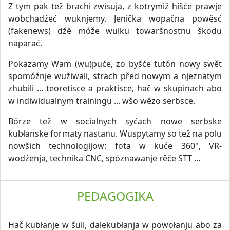
Z tym pak tež brachi zwisuja, z kotrymiž hišće prawje
wobchadźeć wuknjemy. Jenička wopačna powěsć
(fakenews) dźě móže wulku towaršnostnu škodu
naparać.
Pokazamy Wam (wu)puće, zo byšće tutón nowy swět
spomóžnje wužiwali, strach před nowym a njeznatym
zhubili ... teoretisce a praktisce, hač w skupinach abo
w indiwidualnym trainingu ... wšo wězo serbsce.
Bórze tež w socialnych syćach nowe serbske
kubłanske formaty nastanu. Wuspytamy so tež na polu
nowšich technologijow: fota w kuće 360°, VR-
wodźenja, technika CNC, spóznawanje rěče STT ...
PEDAGOGIKA
Hač kubłanje w šuli, dalekubłanja w powołanju abo za