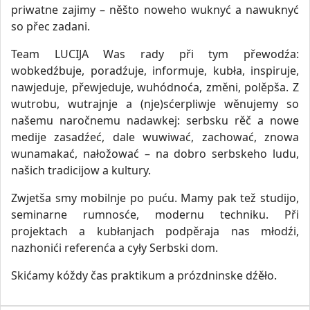
priwatne zajimy – něšto noweho wuknyć a nawuknyć
so přec zadani.
Team LUCIJA Was rady při tym přewodźa:
wobkedźbuje, poradźuje, informuje, kubła, inspiruje,
nawjeduje, přewjeduje, wuhódnoća, změni, polěpša. Z
wutrobu, wutrajnje a (nje)sćerpliwje wěnujemy so
našemu naročnemu nadawkej: serbsku rěč a nowe
medije zasadźeć, dale wuwiwać, zachować, znowa
wunamakać, nałožować – na dobro serbskeho ludu,
našich tradicijow a kultury.
Zwjetša smy mobilnje po puću. Mamy pak tež studijo,
seminarne rumnosće, modernu techniku. Při
projektach a kubłanjach podpěraja nas młodźi,
nazhonići referenća a cyły Serbski dom.
Skićamy kóždy čas praktikum a prózdninske dźěło.