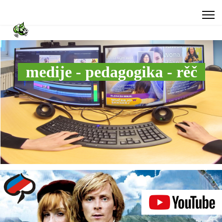
medije - pedagogika - rěč