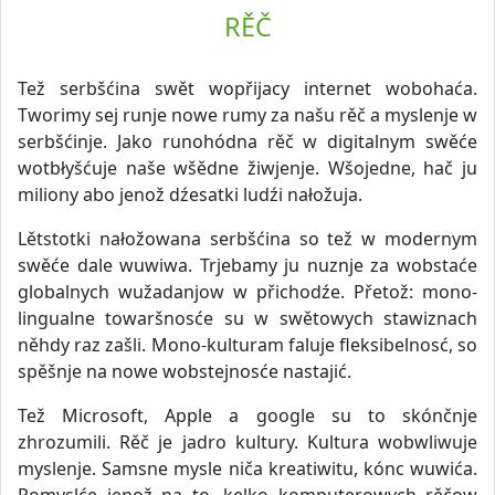
RĚČ
Tež serbšćina swět wopřijacy internet wobohaća.
Tworimy sej runje nowe rumy za našu rěč a myslenje w
serbšćinje. Jako runohódna rěč w digitalnym swěće
wotbłyšćuje naše wšědne žiwjenje. Wšojedne, hač ju
miliony abo jenož dźesatki ludźi nałožuja.
Lětstotki nałožowana serbšćina so tež w modernym
swěće dale wuwiwa. Trjebamy ju nuznje za wobstaće
globalnych wužadanjow w přichodźe. Přetož: mono-
lingualne towaršnosće su w swětowych stawiznach
něhdy raz zašli. Mono-kulturam faluje fleksibelnosć, so
spěšnje na nowe wobstejnosće nastajić.
Tež Microsoft, Apple a google su to skónčnje
zhrozumili. Rěč je jadro kultury. Kultura wobwliwuje
myslenje. Samsne mysle niča kreatiwitu, kónc wuwića.