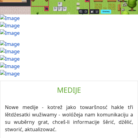
MEDIJE
Nowe medije - kotrež jako towaršnosć hakle tři
lětdźesatki wužiwamy - wolóžeja nam komunikaciju a
su wuběrny grat, chceš-li informacije šěrić, dźělić,
stworić, aktualizować.