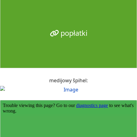
popłatki
medijowy špihel: