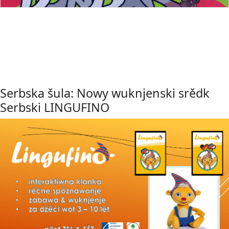
Serbska šula: Nowy wuknjenski srědk
Serbski LINGUFINO