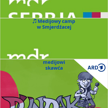
Medijowy camp
w Smjerdźacej
medijowi
skawća