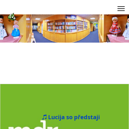
Lucija so předstaji