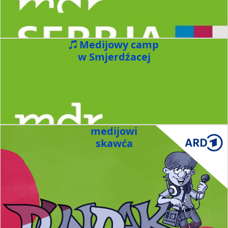
Medijowy camp
w Smjerdźacej
medijowi
skawća