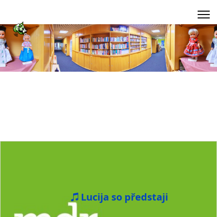
Lucija so předstaji