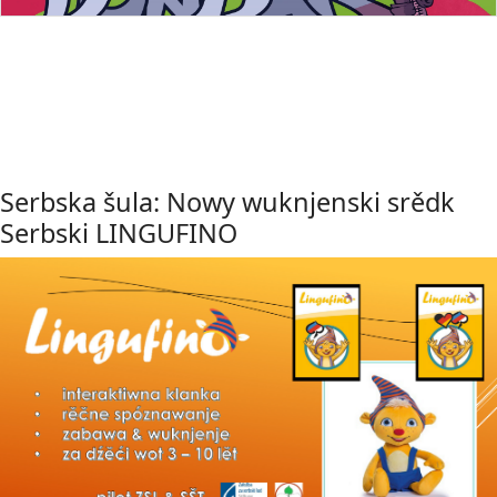
Serbska šula: Nowy wuknjenski srědk
Serbski LINGUFINO