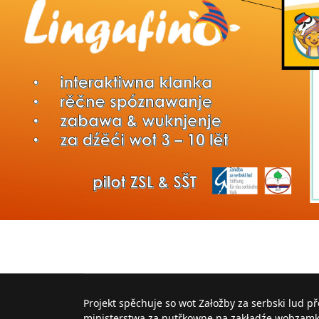
Projekt spěchuje so wot Załožby za serbski lud p
ministerstwa za nutřkowne na zakładźe wobzam