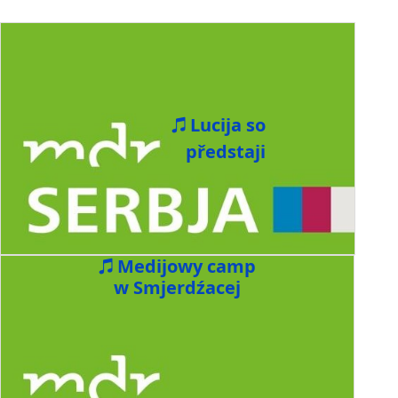
Lucija so
předstaji
Medijowy camp
w Smjerdźacej