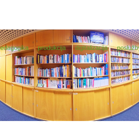
pedagogika
produkcija
digitalizacija
posłužb