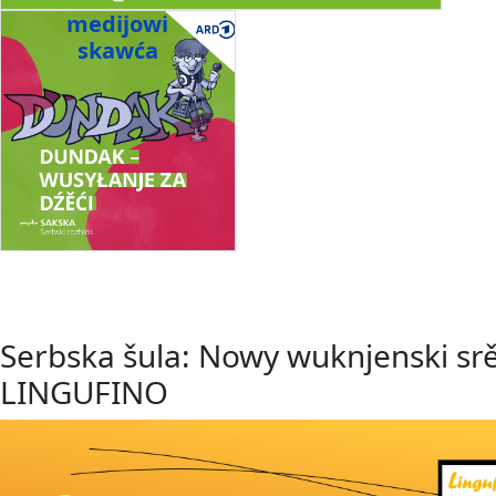
medijowi
skawća
Serbska šula: Nowy wuknjenski sr
LINGUFINO