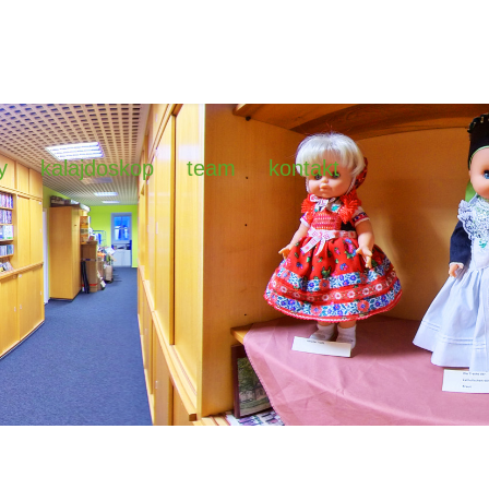
y
kalajdoskop
team
kontakt