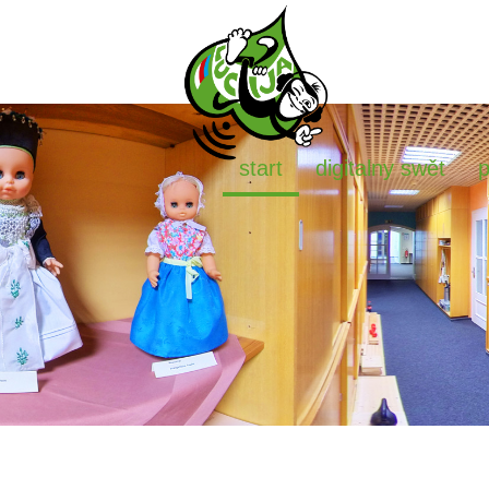
start
digitalny swět