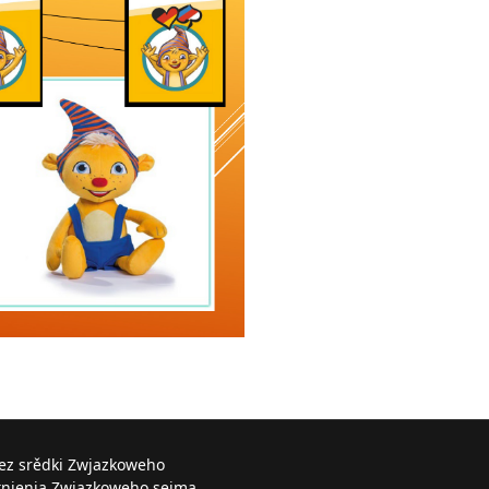
řez srědki Zwjazkoweho
knjenja Zwjazkoweho sejma.