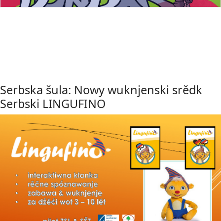
Serbska šula: Nowy wuknjenski srědk
Serbski LINGUFINO