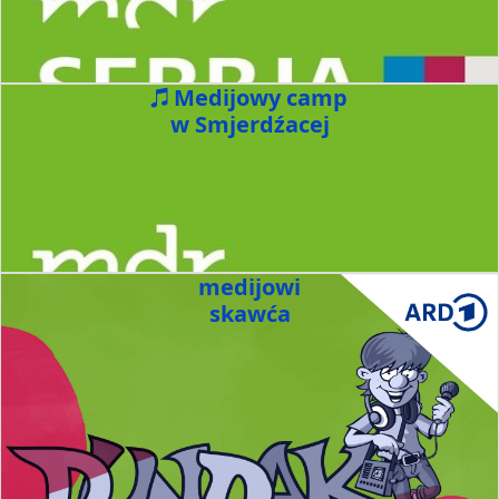
Medijowy camp
w Smjerdźacej
medijowi
skawća