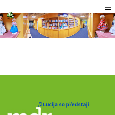
Lucija so předstaji