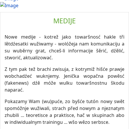
MEDIJE
Nowe medije - kotrež jako towaršnosć hakle tři
lětdźesatki wužiwamy - wolóžeja nam komunikaciju a
su wuběrny grat, chceš-li informacije šěrić, dźělić,
stworić, aktualizować.
Z tym pak tež brachi zwisuja, z kotrymiž hišće prawje
wobchadźeć wuknjemy. Jenička wopačna powěsć
(fakenews) dźě móže wulku towaršnostnu škodu
naparać.
Pokazamy Wam (wu)puće, zo byšće tutón nowy swět
spomóžnje wužiwali, strach před nowym a njeznatym
zhubili ... teoretisce a praktisce, hač w skupinach abo
w indiwidualnym trainingu ... wšo wězo serbsce.