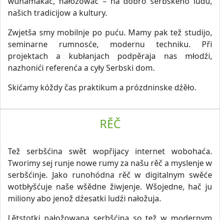
wunamakać, nałožować – na dobro serbskeho ludu,
našich tradicijow a kultury.
Zwjetša smy mobilnje po puću. Mamy pak tež studijo,
seminarne rumnosće, modernu techniku. Při
projektach a kubłanjach podpěraja nas młodźi,
nazhonići referenća a cyły Serbski dom.
Skićamy kóždy čas praktikum a prózdninske dźěło.
RĚČ
Tež serbšćina swět wopřijacy internet wobohaća.
Tworimy sej runje nowe rumy za našu rěč a myslenje w
serbšćinje. Jako runohódna rěč w digitalnym swěće
wotbłyšćuje naše wšědne žiwjenje. Wšojedne, hač ju
miliony abo jenož dźesatki ludźi nałožuja.
Lětstotki nałožowana serbšćina so tež w modernym