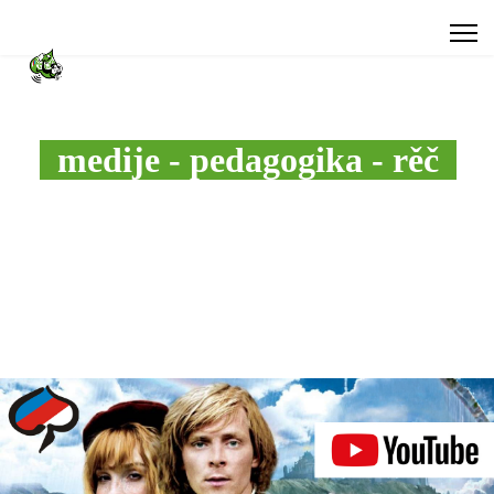
medije - pedagogika - rěč