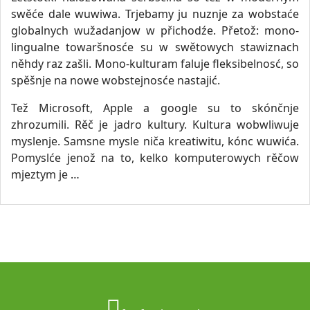
swěće dale wuwiwa. Trjebamy ju nuznje za wobstaće
globalnych wužadanjow w přichodźe. Přetož: mono-
lingualne towaršnosće su w swětowych stawiznach
něhdy raz zašli. Mono-kulturam faluje fleksibelnosć, so
spěšnje na nowe wobstejnosće nastajić.
Tež Microsoft, Apple a google su to skónčnje
zhrozumili. Rěč je jadro kultury. Kultura wobwliwuje
myslenje. Samsne mysle niča kreatiwitu, kónc wuwića.
Pomyslće jenož na to, kelko komputerowych rěčow
mjeztym je …