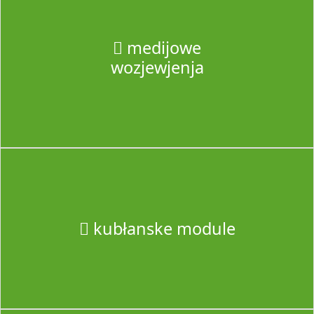
medijowe
wozjewjenja
kubłanske module