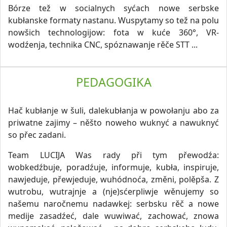
Bórze tež w socialnych syćach nowe serbske
kubłanske formaty nastanu. Wuspytamy so tež na polu
nowšich technologijow: fota w kuće 360°, VR-
wodźenja, technika CNC, spóznawanje rěče STT ...
PEDAGOGIKA
Hač kubłanje w šuli, dalekubłanja w powołanju abo za
priwatne zajimy – něšto noweho wuknyć a nawuknyć
so přec zadani.
Team LUCIJA Was rady při tym přewodźa:
wobkedźbuje, poradźuje, informuje, kubła, inspiruje,
nawjeduje, přewjeduje, wuhódnoća, změni, polěpša. Z
wutrobu, wutrajnje a (nje)sćerpliwje wěnujemy so
našemu naročnemu nadawkej: serbsku rěč a nowe
medije zasadźeć, dale wuwiwać, zachować, znowa