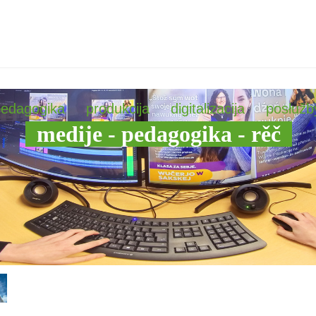
pedagogika
produkcija
digitalizacija
posłužb
medije - pedagogika - rěč