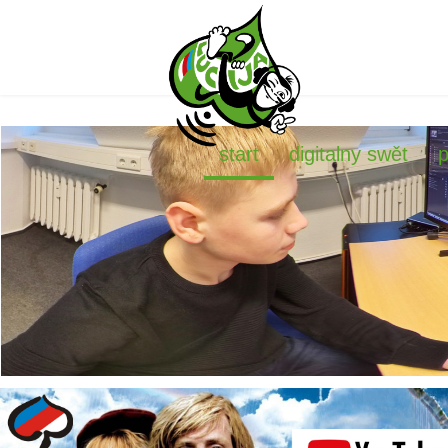
start
digitalny swět