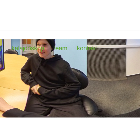
y
kalajdoskop
team
kontakt