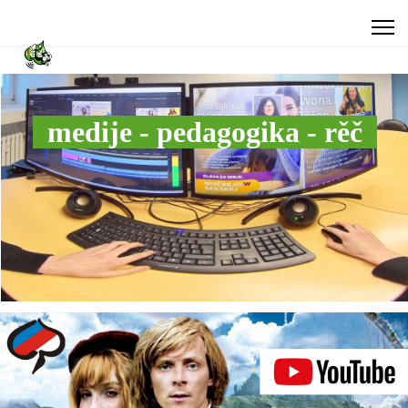
medije - pedagogika - rěč