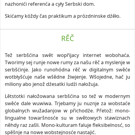
nazhonići referenća a cyły Serbski dom.
Skićamy kóždy čas praktikum a prózdninske dźěło.
RĚČ
Tež serbšćina swět wopřijacy internet wobohaća.
Tworimy sej runje nowe rumy za našu rěč a myslenje w
serbšćinje. Jako runohódna rěč w digitalnym swěće
wotbłyšćuje naše wšědne žiwjenje. Wšojedne, hač ju
miliony abo jenož dźesatki ludźi nałožuja.
Lětstotki nałožowana serbšćina so tež w modernym
swěće dale wuwiwa. Trjebamy ju nuznje za wobstaće
globalnych wužadanjow w přichodźe. Přetož: mono-
lingualne towaršnosće su w swětowych stawiznach
něhdy raz zašli. Mono-kulturam faluje fleksibelnosć, so
spěšnje na nowe wobstejnosće nastajić.