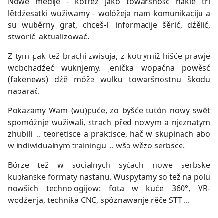
Nowe medije - kotrež jako towaršnosć hakle tři
lětdźesatki wužiwamy - wolóžeja nam komunikaciju a
su wuběrny grat, chceš-li informacije šěrić, dźělić,
stworić, aktualizować.
Z tym pak tež brachi zwisuja, z kotrymiž hišće prawje
wobchadźeć wuknjemy. Jenička wopačna powěsć
(fakenews) dźě móže wulku towaršnostnu škodu
naparać.
Pokazamy Wam (wu)puće, zo byšće tutón nowy swět
spomóžnje wužiwali, strach před nowym a njeznatym
zhubili ... teoretisce a praktisce, hač w skupinach abo
w indiwidualnym trainingu ... wšo wězo serbsce.
Bórze tež w socialnych syćach nowe serbske
kubłanske formaty nastanu. Wuspytamy so tež na polu
nowšich technologijow: fota w kuće 360°, VR-
wodźenja, technika CNC, spóznawanje rěče STT ...