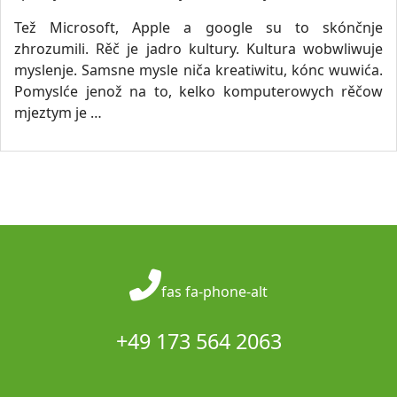
Tež Microsoft, Apple a google su to skónčnje
zhrozumili. Rěč je jadro kultury. Kultura wobwliwuje
myslenje. Samsne mysle niča kreatiwitu, kónc wuwića.
Pomyslće jenož na to, kelko komputerowych rěčow
mjeztym je …
fas fa-phone-alt
+49 173 564 2063