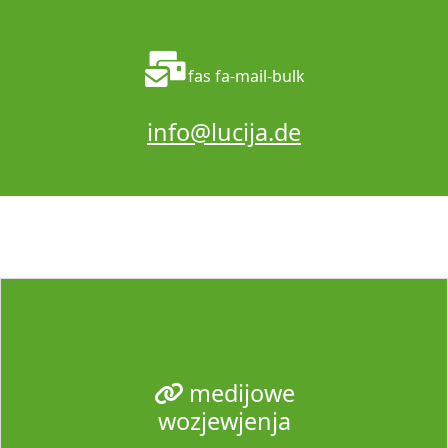
fas fa-mail-bulk
info@lucija.de
medijowe
wozjewjenja