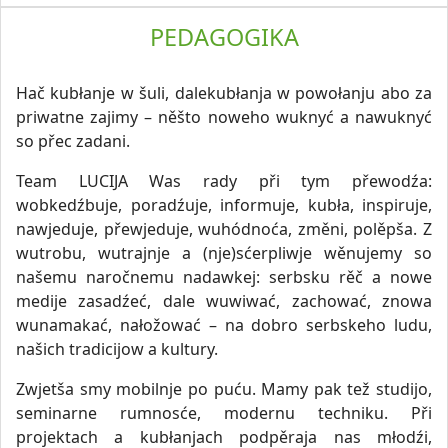
PEDAGOGIKA
Hač kubłanje w šuli, dalekubłanja w powołanju abo za
priwatne zajimy – něšto noweho wuknyć a nawuknyć
so přec zadani.
Team LUCIJA Was rady při tym přewodźa:
wobkedźbuje, poradźuje, informuje, kubła, inspiruje,
nawjeduje, přewjeduje, wuhódnoća, změni, polěpša. Z
wutrobu, wutrajnje a (nje)sćerpliwje wěnujemy so
našemu naročnemu nadawkej: serbsku rěč a nowe
medije zasadźeć, dale wuwiwać, zachować, znowa
wunamakać, nałožować – na dobro serbskeho ludu,
našich tradicijow a kultury.
Zwjetša smy mobilnje po puću. Mamy pak tež studijo,
seminarne rumnosće, modernu techniku. Při
projektach a kubłanjach podpěraja nas młodźi,