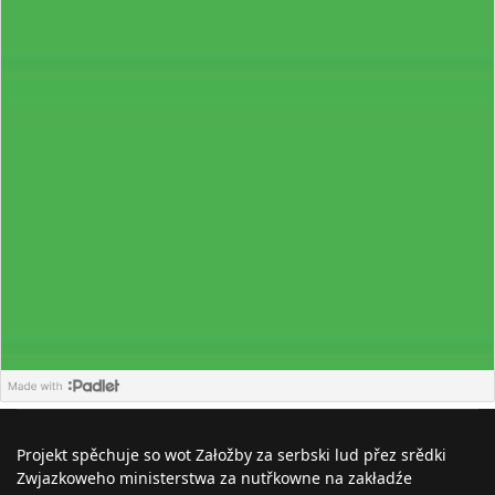
Projekt spěchuje so wot Załožby za serbski lud přez srědki
Zwjazkoweho ministerstwa za nutřkowne na zakładźe