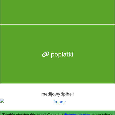
popłatki
medijowy špihel: