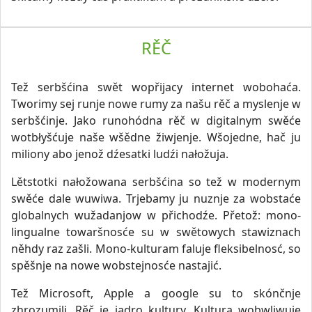
RĚČ
Tež serbšćina swět wopřijacy internet wobohaća.
Tworimy sej runje nowe rumy za našu rěč a myslenje w
serbšćinje. Jako runohódna rěč w digitalnym swěće
wotbłyšćuje naše wšědne žiwjenje. Wšojedne, hač ju
miliony abo jenož dźesatki ludźi nałožuja.
Lětstotki nałožowana serbšćina so tež w modernym
swěće dale wuwiwa. Trjebamy ju nuznje za wobstaće
globalnych wužadanjow w přichodźe. Přetož: mono-
lingualne towaršnosće su w swětowych stawiznach
něhdy raz zašli. Mono-kulturam faluje fleksibelnosć, so
spěšnje na nowe wobstejnosće nastajić.
Tež Microsoft, Apple a google su to skónčnje
zhrozumili. Rěč je jadro kultury. Kultura wobwliwuje