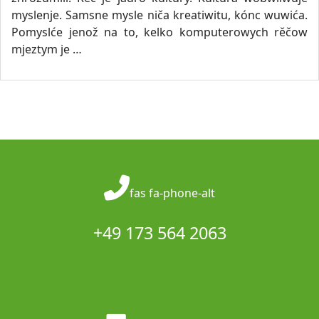
myslenje. Samsne mysle niča kreatiwitu, kónc wuwića.
Pomyslće jenož na to, kelko komputerowych rěčow
mjeztym je …
fas fa-phone-alt
+49 173 564 2063