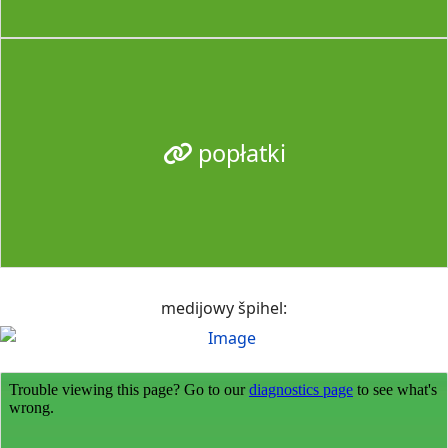
popłatki
medijowy špihel: