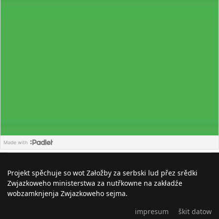
Projekt spěchuje so wot Załožby za serbski lud přez srědki
Zwjazkoweho ministerstwa za nutřkowne na zakładźe
wobzamknjenja Zwjazkoweho sejma.
impresum
škit datow