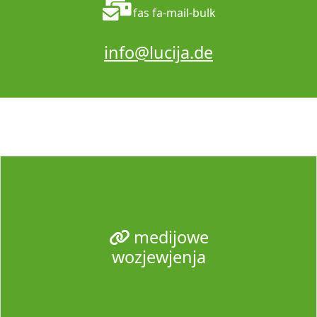
fas fa-mail-bulk
info@lucija.de
medijowe
wozjewjenja