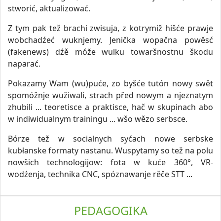
stworić, aktualizować.
Z tym pak tež brachi zwisuja, z kotrymiž hišće prawje
wobchadźeć wuknjemy. Jenička wopačna powěsć
(fakenews) dźě móže wulku towaršnostnu škodu
naparać.
Pokazamy Wam (wu)puće, zo byšće tutón nowy swět
spomóžnje wužiwali, strach před nowym a njeznatym
zhubili ... teoretisce a praktisce, hač w skupinach abo
w indiwidualnym trainingu ... wšo wězo serbsce.
Bórze tež w socialnych syćach nowe serbske
kubłanske formaty nastanu. Wuspytamy so tež na polu
nowšich technologijow: fota w kuće 360°, VR-
wodźenja, technika CNC, spóznawanje rěče STT ...
PEDAGOGIKA