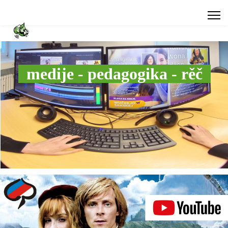
medije - pedagogika - rěč