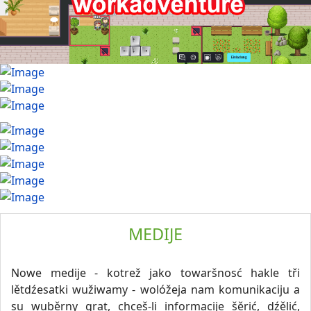
MEDIJE
Nowe medije - kotrež jako towaršnosć hakle tři
lětdźesatki wužiwamy - wolóžeja nam komunikaciju a
su wuběrny grat, chceš-li informacije šěrić, dźělić,