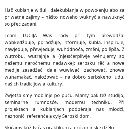
Hač kubłanje w šuli, dalekubłanja w powołanju abo za
priwatne zajimy – něšto noweho wuknyć a nawuknyć
so přec zadani.
Team LUCIJA Was rady při tym přewodźa:
wobkedźbuje, poradźuje, informuje, kubła, inspiruje,
nawjeduje, přewjeduje, wuhódnoća, změni, polěpša. Z
wutrobu, wutrajnje a (nje)sćerpliwje wěnujemy so
našemu naročnemu nadawkej: serbsku rěč a nowe
medije zasadźeć, dale wuwiwać, zachować, znowa
wunamakać, nałožować – na dobro serbskeho ludu,
našich tradicijow a kultury.
Zwjetša smy mobilnje po puću. Mamy pak tež studijo,
seminarne rumnosće, modernu techniku. Při
projektach a kubłanjach podpěraja nas młodźi,
nazhonići referenća a cyły Serbski dom.
Skićamy kóždy čas praktikum a prózdninske dźěło.