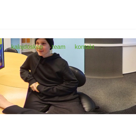
y
kalajdoskop
team
kontakt