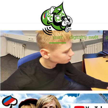
start
digitalny swět