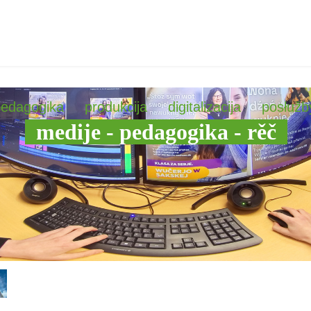
pedagogika
produkcija
digitalizacija
posłužb
medije - pedagogika - rěč