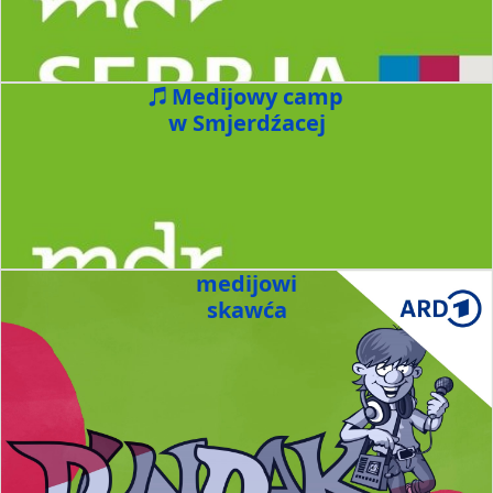
Medijowy camp
w Smjerdźacej
medijowi
skawća