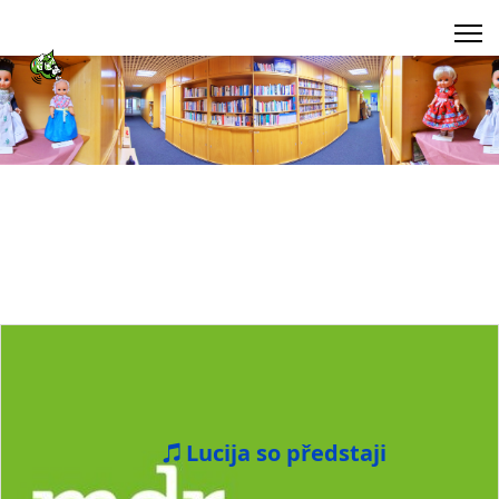
Lucija so předstaji