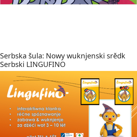
Serbska šula: Nowy wuknjenski srědk
Serbski LINGUFINO