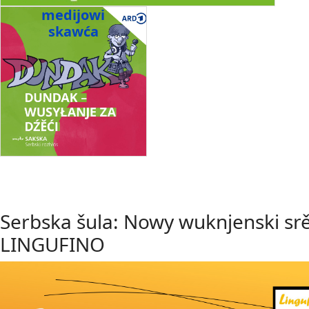
medijowi
skawća
Serbska šula: Nowy wuknjenski sr
LINGUFINO