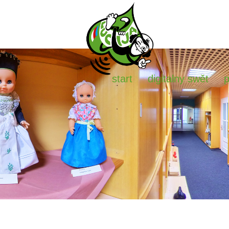
start
digitalny swět