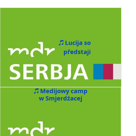
Lucija so
předstaji
Medijowy camp
w Smjerdźacej