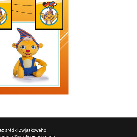
řez srědki Zwjazkoweho
knjenja Zwjazkoweho sejma.