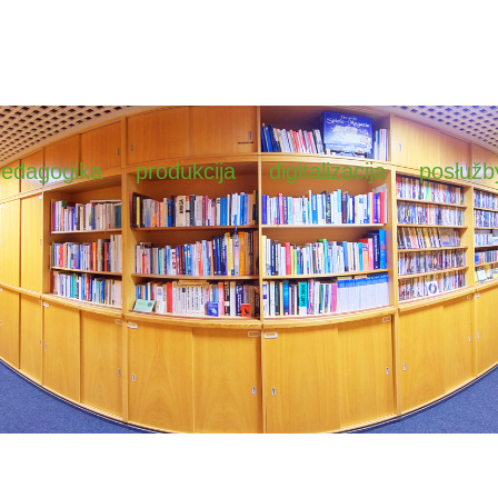
pedagogika
produkcija
digitalizacija
posłužb