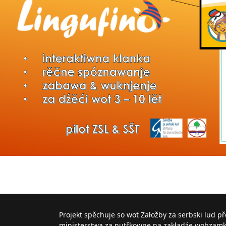
Projekt spěchuje so wot Załožby za serbski lud p
ministerstwa za nutřkowne na zakładźe wobzam