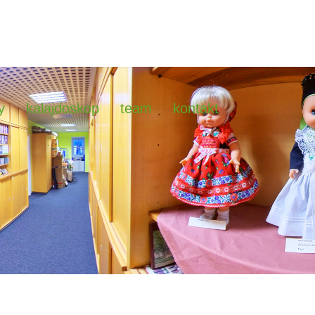
y
kalajdoskop
team
kontakt