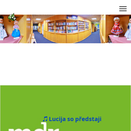
Lucija so předstaji