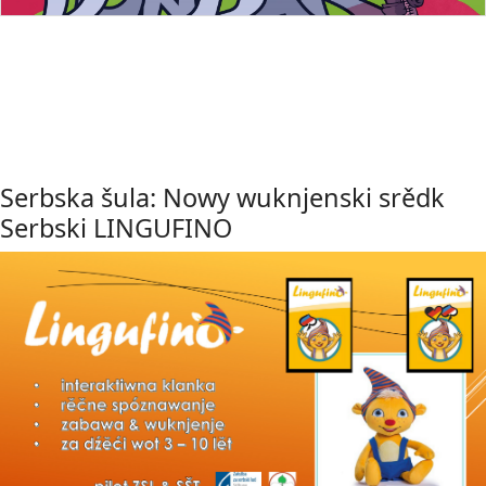
Serbska šula: Nowy wuknjenski srědk
Serbski LINGUFINO