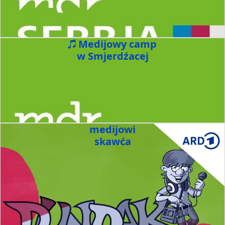
Medijowy camp
w Smjerdźacej
medijowi
skawća