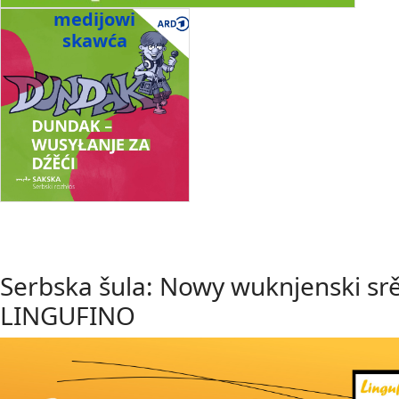
medijowi
skawća
Serbska šula: Nowy wuknjenski sr
LINGUFINO