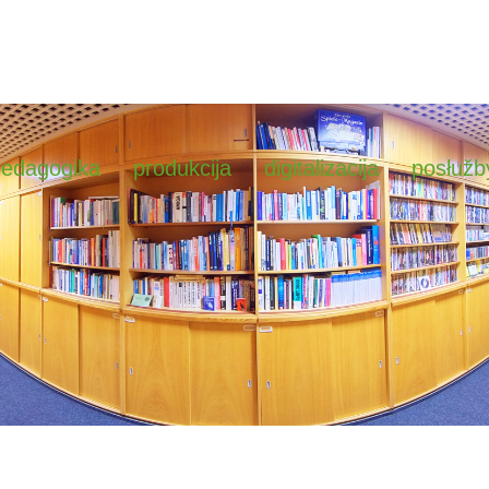
pedagogika
produkcija
digitalizacija
posłužb