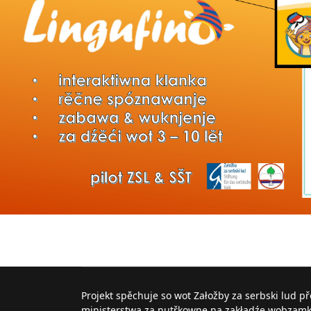
Projekt spěchuje so wot Załožby za serbski lud p
ministerstwa za nutřkowne na zakładźe wobzam