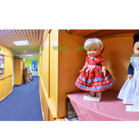
y
kalajdoskop
team
kontakt