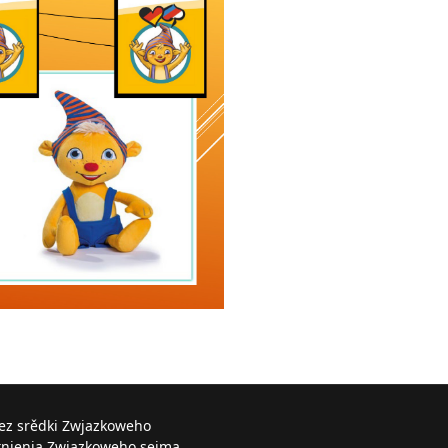
řez srědki Zwjazkoweho
knjenja Zwjazkoweho sejma.