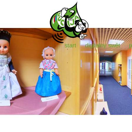
start
digitalny swět