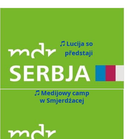
Lucija so
předstaji
Medijowy camp
w Smjerdźacej