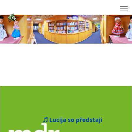
Lucija so předstaji