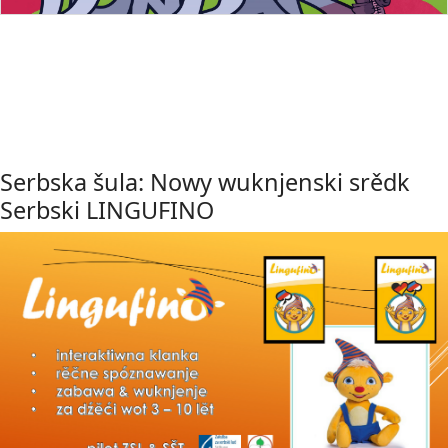
Serbska šula: Nowy wuknjenski srědk
Serbski LINGUFINO