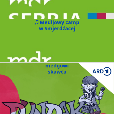
Medijowy camp
w Smjerdźacej
medijowi
skawća