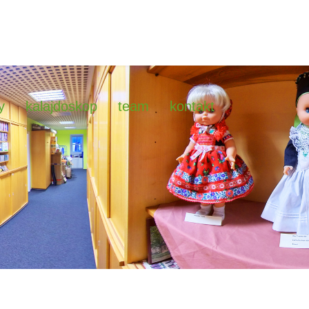
y
kalajdoskop
team
kontakt