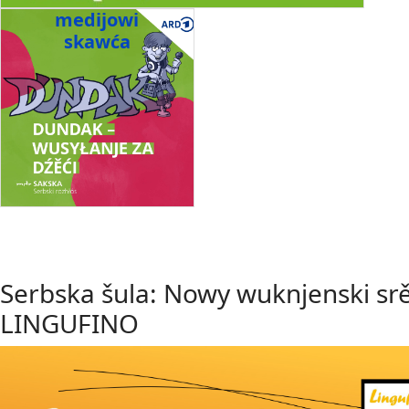
medijowi
skawća
Serbska šula: Nowy wuknjenski sr
LINGUFINO