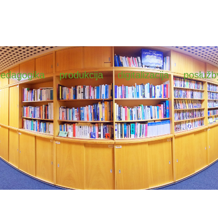
pedagogika
produkcija
digitalizacija
posłužb