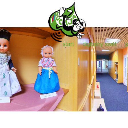
start
digitalny swět