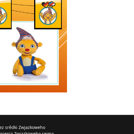
řez srědki Zwjazkoweho
knjenja Zwjazkoweho sejma.