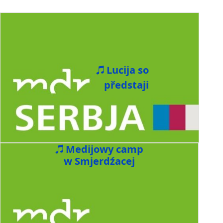
Lucija so
předstaji
Medijowy camp
w Smjerdźacej