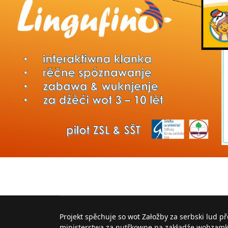
Projekt spěchuje so wot Załožby za serbski lud p
ministerstwa za nutřkowne na zakładźe wobzam