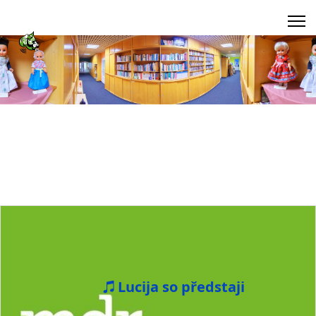
Lucija so předstaji