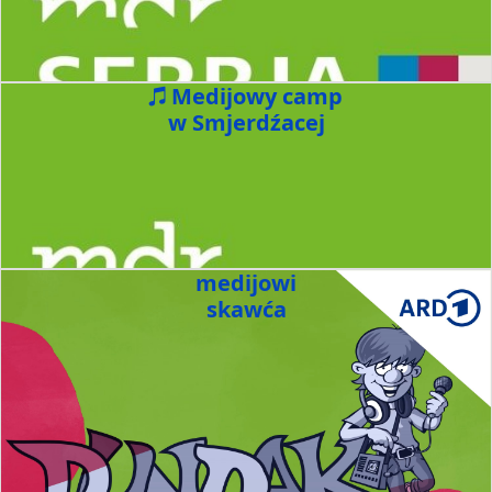
Medijowy camp
w Smjerdźacej
medijowi
skawća