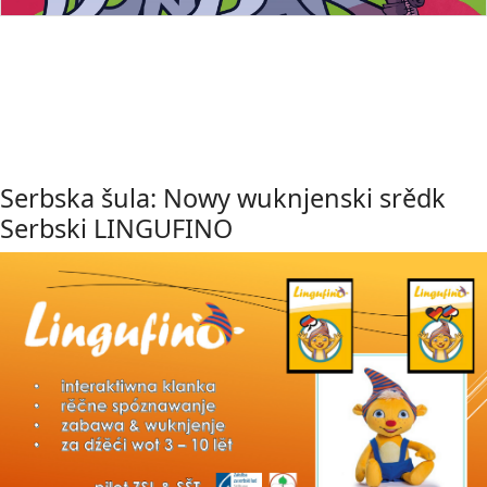
Serbska šula: Nowy wuknjenski srědk
Serbski LINGUFINO