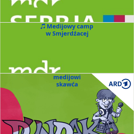
Medijowy camp
w Smjerdźacej
medijowi
skawća