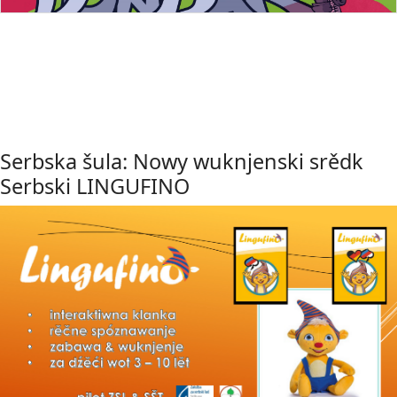
Serbska šula: Nowy wuknjenski srědk
Serbski LINGUFINO