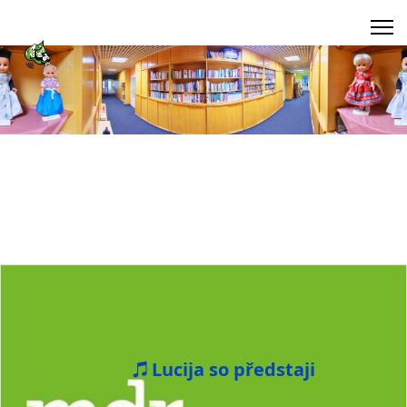
Lucija so předstaji