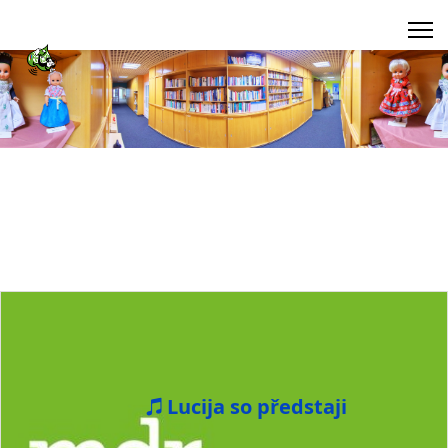
Lucija so předstaji