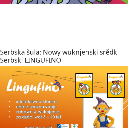
Serbska šula: Nowy wuknjenski srědk
Serbski LINGUFINO