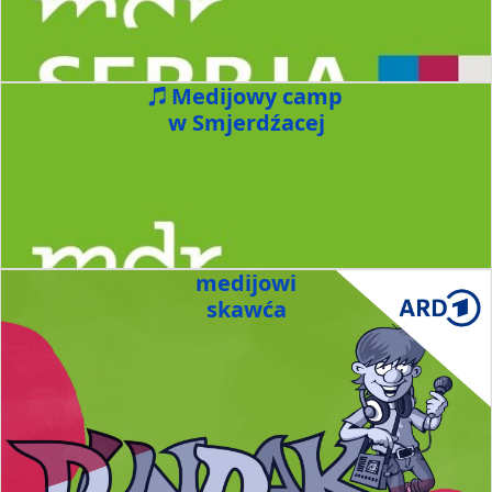
Medijowy camp
w Smjerdźacej
medijowi
skawća