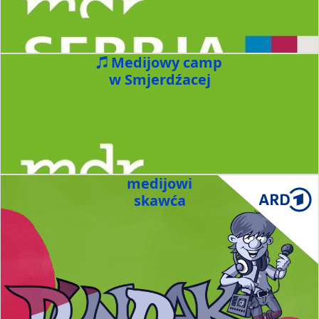
Medijowy camp
w Smjerdźacej
medijowi
skawća