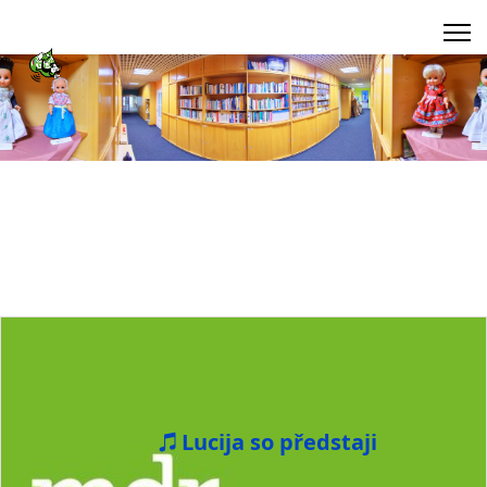
Lucija so předstaji