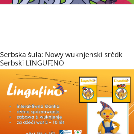
Serbska šula: Nowy wuknjenski srědk
Serbski LINGUFINO