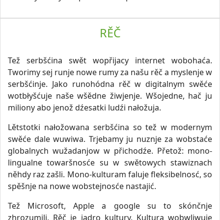
RĚČ
Tež serbšćina swět wopřijacy internet wobohaća.
Tworimy sej runje nowe rumy za našu rěč a myslenje w
serbšćinje. Jako runohódna rěč w digitalnym swěće
wotbłyšćuje naše wšědne žiwjenje. Wšojedne, hač ju
miliony abo jenož dźesatki ludźi nałožuja.
Lětstotki nałožowana serbšćina so tež w modernym
swěće dale wuwiwa. Trjebamy ju nuznje za wobstaće
globalnych wužadanjow w přichodźe. Přetož: mono-
lingualne towaršnosće su w swětowych stawiznach
něhdy raz zašli. Mono-kulturam faluje fleksibelnosć, so
spěšnje na nowe wobstejnosće nastajić.
Tež Microsoft, Apple a google su to skónčnje
zhrozumili. Rěč je jadro kultury. Kultura wobwliwuje