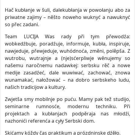
Hač kubłanje w šuli, dalekubłanja w powołanju abo za
priwatne zajimy – něšto noweho wuknyć a nawuknyć
so přec zadani.
Team LUCIJA Was rady při tym přewodźa:
wobkedźbuje, poradźuje, informuje, kubła, inspiruje,
nawjeduje, přewjeduje, wuhódnoća, změni, polěpša. Z
wutrobu, wutrajnje a (nje)sćerpliwje wěnujemy so
našemu naročnemu nadawkej: serbsku rěč a nowe
medije zasadźeć, dale wuwiwać, zachować, znowa
wunamakać, nałožować – na dobro serbskeho ludu,
našich tradicijow a kultury.
Zwjetša smy mobilnje po puću. Mamy pak tež studijo,
seminarne rumnosće, modernu techniku. Při
projektach a kubłanjach podpěraja nas młodźi,
nazhonići referenća a cyły Serbski dom.
Skićamy kóždy čas praktikum a prózdninske dźěło.