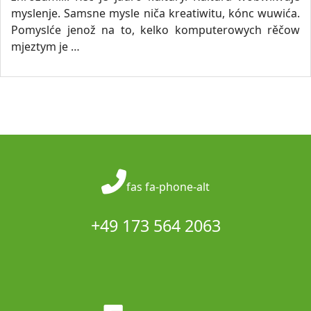
myslenje. Samsne mysle niča kreatiwitu, kónc wuwića.
Pomyslće jenož na to, kelko komputerowych rěčow
mjeztym je …
fas fa-phone-alt
+49 173 564 2063