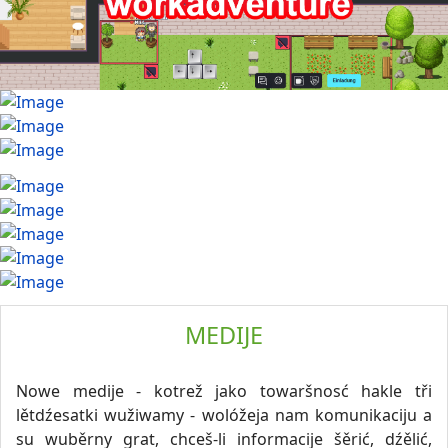
MEDIJE
Nowe medije - kotrež jako towaršnosć hakle tři
lětdźesatki wužiwamy - wolóžeja nam komunikaciju a
su wuběrny grat, chceš-li informacije šěrić, dźělić,