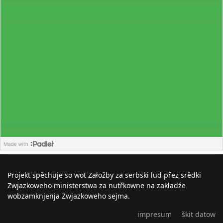
Projekt spěchuje so wot Załožby za serbski lud přez srědki
Zwjazkoweho ministerstwa za nutřkowne na zakładźe
wobzamknjenja Zwjazkoweho sejma.
impresum
škit datow