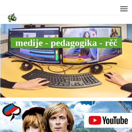
medije - pedagogika - rěč