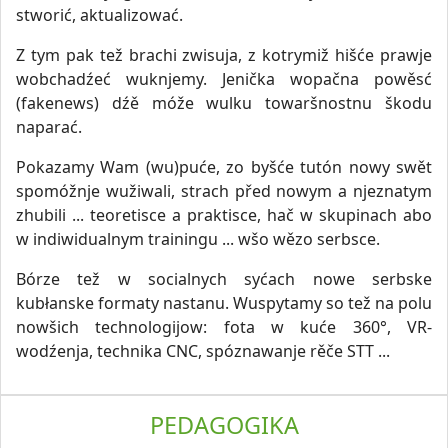
stworić, aktualizować.
Z tym pak tež brachi zwisuja, z kotrymiž hišće prawje
wobchadźeć wuknjemy. Jenička wopačna powěsć
(fakenews) dźě móže wulku towaršnostnu škodu
naparać.
Pokazamy Wam (wu)puće, zo byšće tutón nowy swět
spomóžnje wužiwali, strach před nowym a njeznatym
zhubili ... teoretisce a praktisce, hač w skupinach abo
w indiwidualnym trainingu ... wšo wězo serbsce.
Bórze tež w socialnych syćach nowe serbske
kubłanske formaty nastanu. Wuspytamy so tež na polu
nowšich technologijow: fota w kuće 360°, VR-
wodźenja, technika CNC, spóznawanje rěče STT ...
PEDAGOGIKA