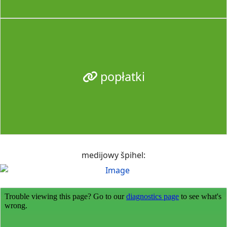
popłatki
medijowy špihel: